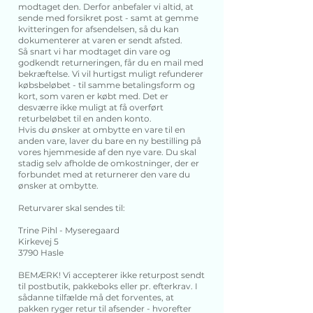
modtaget den. Derfor anbefaler vi altid, at
sende med forsikret post - samt at gemme
kvitteringen for afsendelsen, så du kan
dokumenterer at varen er sendt afsted.
Så snart vi har modtaget din vare og
godkendt returneringen, får du en mail med
bekræftelse. Vi vil hurtigst muligt refunderer
købsbeløbet - til samme betalingsform og
kort, som varen er købt med. Det er
desværre ikke muligt at få overført
returbeløbet til en anden konto.
Hvis du ønsker at ombytte en vare til en
anden vare, laver du bare en ny bestilling på
vores hjemmeside af den nye vare. Du skal
stadig selv afholde de omkostninger, der er
forbundet med at returnerer den vare du
ønsker at ombytte.
Returvarer skal sendes til:
Trine Pihl - Myseregaard
Kirkevej 5
3790 Hasle
BEMÆRK! Vi accepterer ikke returpost sendt
til postbutik, pakkeboks eller pr. efterkrav. I
sådanne tilfælde må det forventes, at
pakken ryger retur til afsender - hvorefter