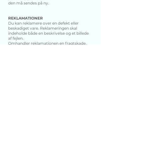
den må sendes på ny.
REKLAMATIONER
Du kan reklamere over en defekt eller
beskadiget vare. Reklameringen skal
indeholde både en beskrivelse og et billede
af fejlen.
Omhandler reklamationen en fragtskade,
skal reklameringen foretages senest 5 dage
efter varen er leveret. Reklamationen skal
indeholde et billede af den beskadiget vare,
et billede af pakkelabel - samt et billede af
kassens beskyttende indhold.
Alle reklamationer skal sendes til
trinepihlfossing@gmaill.com
Trine Pihl
Kirkevej 5, Rutsker
3790 Hasle
tlf.:
22 17 88 15