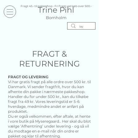
Fragt 45.- til pakkeshop - Fri fragt ved køb over 500.-
Trine Pihl
Bornholm
FRAGT &
RETURNERING
FRAGT OG LEVERING
Vi har gratis fragt på alle ordre over 500 kr. til
Danmark. Vi sender fragtfrit, hvor du kan
afhente din pakke i nærmeste pakkeshop.
Handler du for under 500 kr., kan du tilkøbe
fragt fra 49 kr. Vores leveringstid er 5-6
hverdage, medmindre andet er anført på
produktet.
Du er også velkommen, efter aftale, at hente
i vore butik på Myseregaard.. Her skal du blot
vælge ‘Afhentning’ under levering - og så vil
du modtage en e-mail når din ordre er
pakket og klar til afhentning.