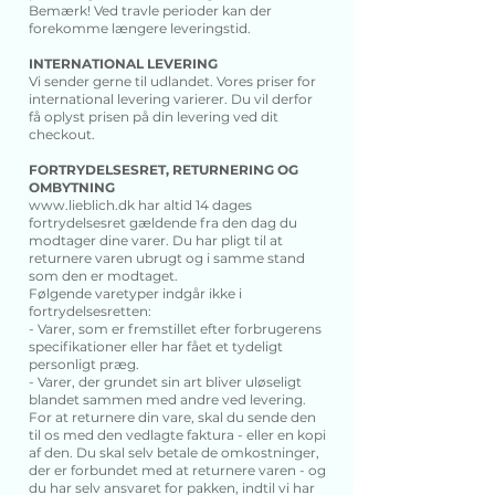
Bemærk! Ved travle perioder kan der
forekomme længere leveringstid.
INTERNATIONAL LEVERING
Vi sender gerne til udlandet. Vores priser for
international levering varierer. Du vil derfor
få oplyst prisen på din levering ved dit
checkout.
FORTRYDELSESRET, RETURNERING OG
OMBYTNING
www.lieblich.dk
har altid 14 dages
fortrydelsesret gældende fra den dag du
modtager dine varer. Du har pligt til at
returnere varen ubrugt og i samme stand
som den er modtaget.
Følgende varetyper indgår ikke i
fortrydelsesretten:
- Varer, som er fremstillet efter forbrugerens
specifikationer eller har fået et tydeligt
personligt præg.
- Varer, der grundet sin art bliver uløseligt
blandet sammen med andre ved levering.
For at returnere din vare, skal du sende den
til os med den vedlagte faktura - eller en kopi
af den. Du skal selv betale de omkostninger,
der er forbundet med at returnere varen - og
du har selv ansvaret for pakken, indtil vi har