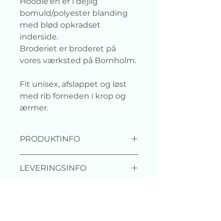
Hoodie'en er i dejlig
bomuld/polyester blanding
med blød opkradset
inderside.
Broderiet er broderet på
vores værksted på Bornholm.
Fit unisex, afslappet og løst
med rib forneden i krop og
ærmer.
PRODUKTINFO
Materiale: 80% Bomuld / 20%
LEVERINGSINFO
Polyester
Produceret under Fair Working
For at undgå overproduktion og
Conditions (WRAP) i Pakistan og
VASKEINFO
spild bliver broderiet broderet ved
broderet på vores værksted
bestilling.
på Bornholm.
Gør dit bedste :-)
Leveringstiden vil derfor være 5-6