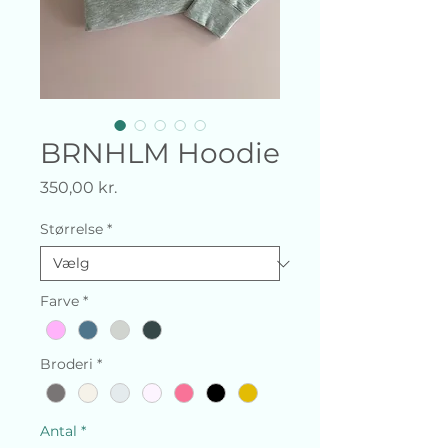
BRNHLM Hoodie
Pris
350,00 kr.
Størrelse
*
Farve
*
Broderi
*
Antal
*