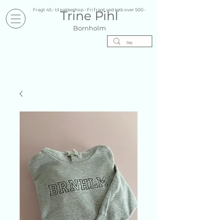
Fragt 45.- til pakkeshop - Fri fragt ved køb over 500.-
Trine Pihl
Bornholm