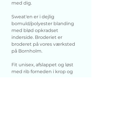
med dig.
Sweat'en er i dejlig
bomuld/polyester blanding
med blød opkradset
inderside. Broderiet er
broderet på vores værksted
på Bornholm.
Fit unisex, afslappet og løst
med rib forneden i krop og
ærmer.
PRODUKTINFO
Materiale: 80% Bomuld / 20%
LEVERINGSINFO
Polyester
Produceret under Fair Working
For at undgå overproduktion og
Conditions (WRAP) i Pakistan og