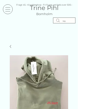
Fragt 45.- til pakkeshop - Fri fragt ved køb over 500.-
Trine Pihl
Bornholm